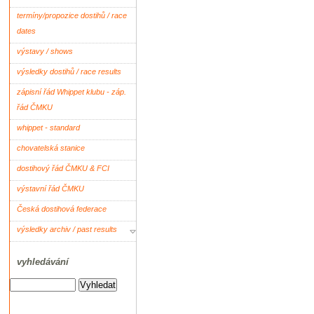
termíny/propozice dostihů / race
dates
výstavy / shows
výsledky dostihů / race results
zápisní řád Whippet klubu - záp.
řád ČMKU
whippet - standard
chovatelská stanice
dostihový řád ČMKU & FCI
výstavní řád ČMKU
Česká dostihová federace
výsledky archiv / past results
vyhledávání