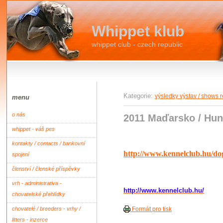
Whippet klub
whippet club - czech republic
Kategorie:
výsledky výstav / shows r
menu
o nás
2011 Maďarsko / Hun
whippet - váš pes
kontakty / contacts / bankovní
http://www.kennelclub.hu/d
spojení
členství / členské příspěvky
vrh - administrativa -
http://www.kennelclub.hu/
chovatelské přehlídky
chovatelé / breeders - vrhy /
Formát pro tisk
litters - inzerce