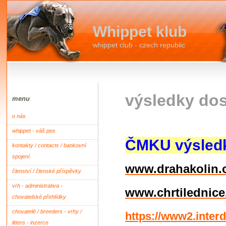
Whippet klub
whippet club - czech republic
výsledky dost
menu
o nás
whippet - váš pes
ČMKU výsledk
kontakty / contacts / bankovní
spojení
www.drahakolin.
členství / členské příspěvky
vrh - administrativa -
www.chrtilednice
chovatelské přehlídky
chovatelé / breeders - vrhy /
https://www2.inter
litters - inzerce