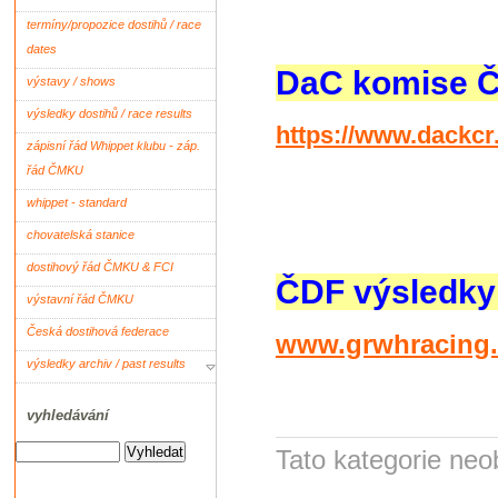
termíny/propozice dostihů / race
dates
DaC komise 
výstavy / shows
výsledky dostihů / race results
https://www.dackcr.
zápisní řád Whippet klubu - záp.
řád ČMKU
whippet - standard
chovatelská stanice
dostihový řád ČMKU & FCI
ČDF výsledky 
výstavní řád ČMKU
Česká dostihová federace
www.grwhracing
výsledky archiv / past results
vyhledávání
Tato kategorie neo