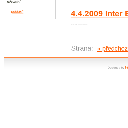
uživatel
4.4.2009 Inter
přihlásit
Autor:
Root
•
Vydáno:
8.4.2009 21:32 •
Přečteno:
2099x
Strana:
« předchoz
F
Designed by