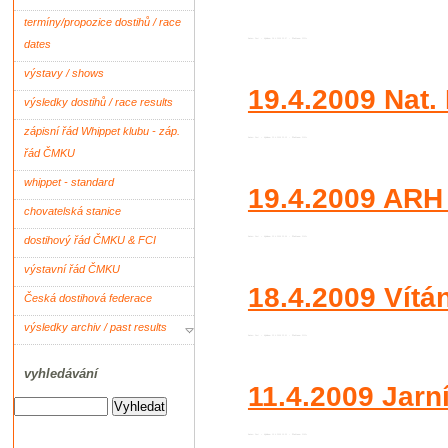
termíny/propozice dostihů / race
Autor:
Root
•
Vydáno:
28.4.2009 23:37 •
Přečteno:
2221x
dates
výstavy / shows
19.4.2009 Nat
výsledky dostihů / race results
zápisní řád Whippet klubu - záp.
Autor:
Root
•
Vydáno:
23.4.2009 23:13 •
Přečteno:
2101x
řád ČMKU
whippet - standard
19.4.2009 ARH 
chovatelská stanice
dostihový řád ČMKU & FCI
Autor:
Root
•
Vydáno:
23.4.2009 23:06 •
Přečteno:
2142x
výstavní řád ČMKU
18.4.2009 Vítán
Česká dostihová federace
výsledky archiv / past results
Autor:
Root
•
Vydáno:
23.4.2009 23:01 •
Přečteno:
2111x
vyhledávání
11.4.2009 Jarní
Autor:
Root
•
Vydáno:
15.4.2009 15:30 •
Přečteno:
2163x