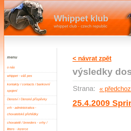
Whippet klub
whippet club - czech republic
< návrat zpět
menu
o nás
výsledky dost
whippet - váš pes
kontakty / contacts / bankovní
Strana:
« předchoz
spojení
členství / členské příspěvky
25.4.2009 Spri
vrh - administrativa -
chovatelské přehlídky
chovatelé / breeders - vrhy /
litters - inzerce